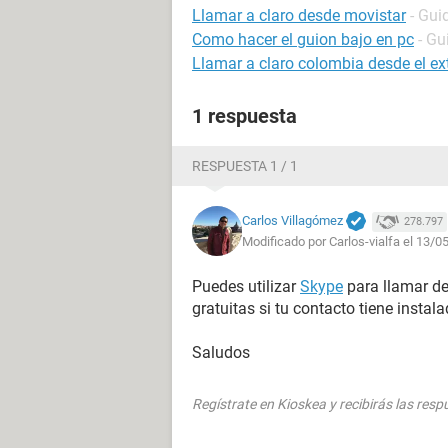
Llamar a claro desde movistar
- Gui
Como hacer el guion bajo en pc
- Gu
Llamar a claro colombia desde el ext
1 respuesta
RESPUESTA 1 / 1
Carlos Villagómez
278.797
Modificado por Carlos-vialfa el 13/0
Puedes utilizar
Skype
para llamar de
gratuitas si tu contacto tiene instal
Saludos
Regístrate en Kioskea y recibirás las res