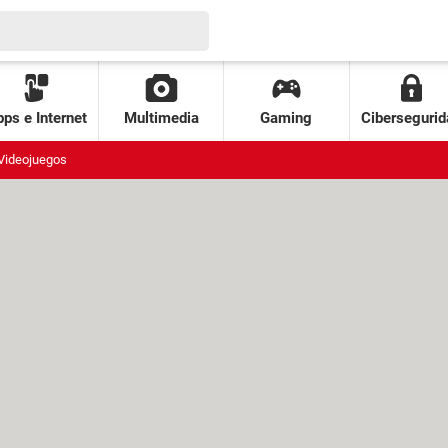
ps e Internet
Multimedia
Gaming
Cibersegurid
Videojuegos