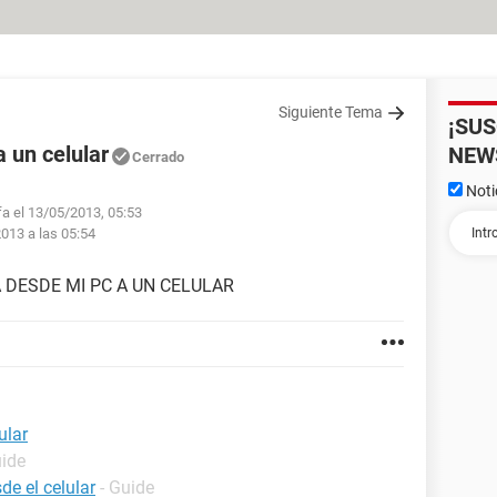
Siguiente Tema
¡SU
 un celular
NEW
Cerrado
Noti
fa el 13/05/2013, 05:53
013 a las 05:54
DESDE MI PC A UN CELULAR
ular
uide
e el celular
- Guide