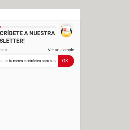
SCRÍBETE A NUESTRA
SLETTER!
cias
Ver un ejemplo