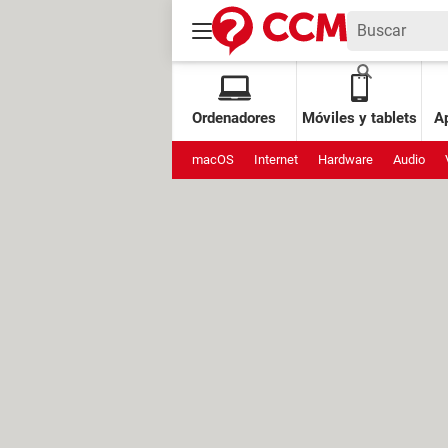
Ordenadores
Móviles y tablets
Ap
macOS
Internet
Hardware
Audio