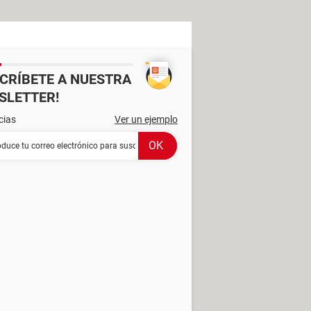
SCRÍBETE A NUESTRA
SLETTER!
cias
Ver un ejemplo