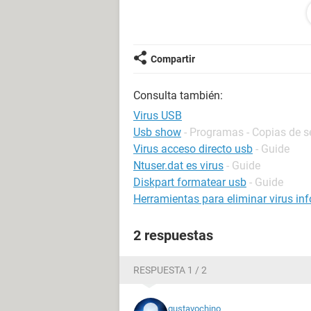
en la linea de comandos escribo: attri
<Enter>
Compartir
se aplican los cambios de atributos 
Consulta también:
reviso de nueva cuenta la memoria 
Virus USB
y me aparecen de nuevo los accesos
Usb show
- Programas - Copias de s
Virus acceso directo usb
- Guide
no se si a alguien le ocurra algo sim
Ntuser.dat es virus
- Guide
Diskpart formatear usb
- Guide
gracias
Herramientas para eliminar virus in
2 respuestas
RESPUESTA 1 / 2
gustavochino