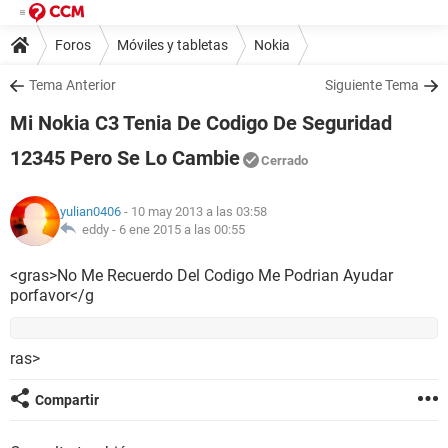
Foros
Móviles y tabletas
Nokia
Tema Anterior
Siguiente Tema
Mi Nokia C3 Tenia De Codigo De Seguridad
12345 Pero Se Lo Cambie
Cerrado
yulian0406
- 10 may 2013 a las 03:58
eddy -
6 ene 2015 a las 00:55
<gras>No Me Recuerdo Del Codigo Me Podrian Ayudar
porfavor</g
ras>
Compartir