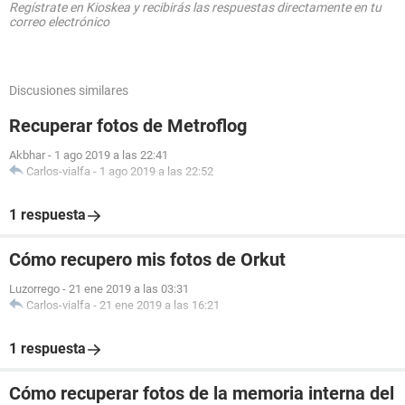
Regístrate en Kioskea y recibirás las respuestas directamente en tu
correo electrónico
Discusiones similares
Recuperar fotos de Metroflog
Akbhar
-
1 ago 2019 a las 22:41
Carlos-vialfa
-
1 ago 2019 a las 22:52
1 respuesta
Cómo recupero mis fotos de Orkut
Luzorrego
-
21 ene 2019 a las 03:31
Carlos-vialfa
-
21 ene 2019 a las 16:21
1 respuesta
Cómo recuperar fotos de la memoria interna del