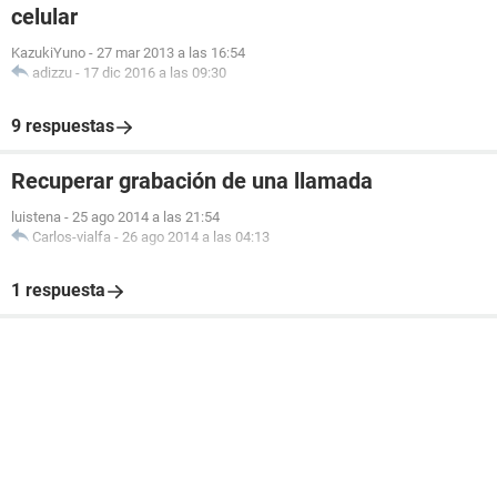
celular
KazukiYuno
-
27 mar 2013 a las 16:54
adizzu
-
17 dic 2016 a las 09:30
9 respuestas
Recuperar grabación de una llamada
luistena
-
25 ago 2014 a las 21:54
Carlos-vialfa
-
26 ago 2014 a las 04:13
1 respuesta