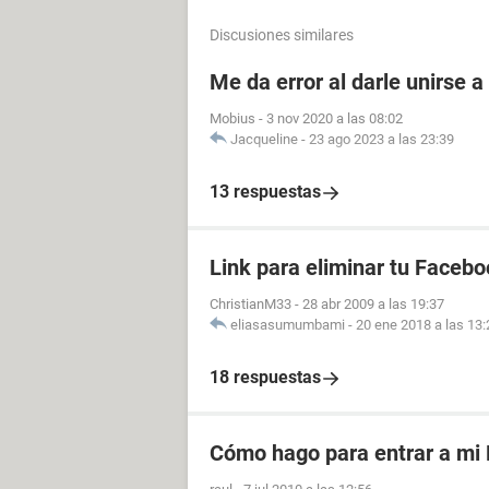
Discusiones similares
Me da error al darle unirse 
Mobius
-
3 nov 2020 a las 08:02
Jacqueline
-
23 ago 2023 a las 23:39
13 respuestas
Link para eliminar tu Facebo
ChristianM33
-
28 abr 2009 a las 19:37
eliasasumumbami
-
20 ene 2018 a las 13:
18 respuestas
Cómo hago para entrar a mi