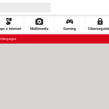
ps e Internet
Multimedia
Gaming
Cibersegurid
Videojuegos