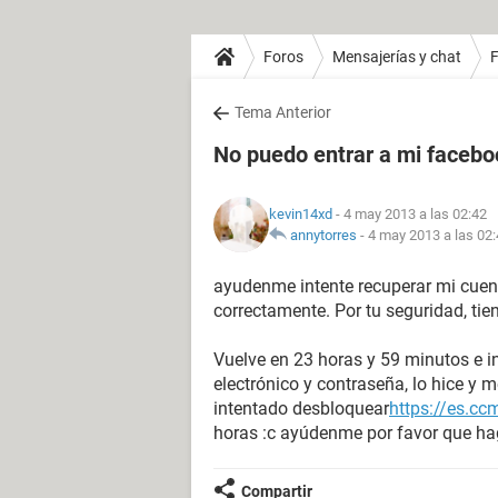
Foros
Mensajerías y chat
Tema Anterior
No puedo entrar a mi faceb
kevin14xd
- 4 may 2013 a las 02:42
annytorres
-
4 may 2013 a las 02
ayudenme intente recuperar mi cuent
correctamente. Por tu seguridad, tie
Vuelve en 23 horas y 59 minutos e in
electrónico y contraseña, lo hice y 
intentado desbloquear
https://es.c
horas :c ayúdenme por favor que ha
Compartir