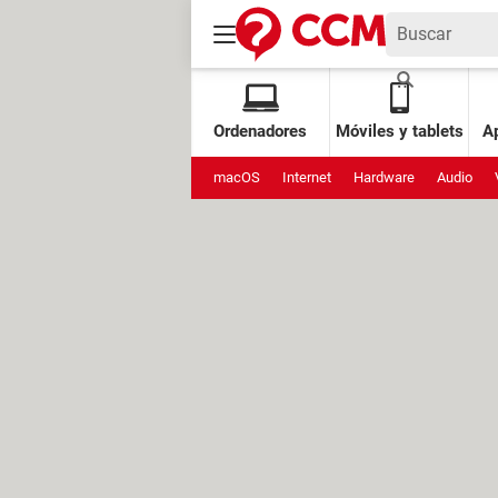
Ordenadores
Móviles y tablets
Ap
macOS
Internet
Hardware
Audio