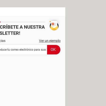
SCRÍBETE A NUESTRA
SLETTER!
cias
Ver un ejemplo