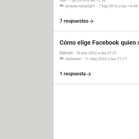
raul
-
7 jul 2010 a las 12:56
jimene-rafaela01
-
7 sep 2016 a las 14:49
7 respuestas
Cómo elige Facebook quien s
Bilbo84
-
10 ene 2022 a las 01:31
Andream
-
11 may 2022 a las 21:17
1 respuesta