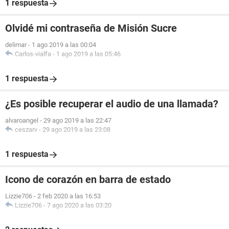
1 respuesta
Olvidé mi contraseña de Misión Sucre
delimar
-
1 ago 2019 a las 00:04
Carlos-vialfa
-
1 ago 2019 a las 05:46
1 respuesta
¿Es posible recuperar el audio de una llamada?
alvaroangel
-
29 ago 2019 a las 22:47
ceszarv
-
29 ago 2019 a las 23:08
1 respuesta
Icono de corazón en barra de estado
Lizzie706
-
2 feb 2020 a las 16:53
Lizzie706
-
7 ago 2020 a las 03:20