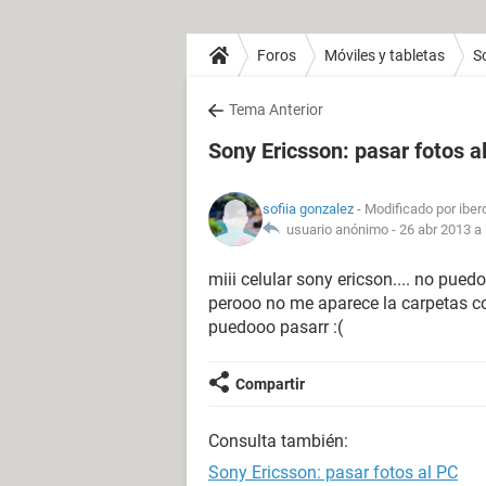
Foros
Móviles y tabletas
S
Tema Anterior
Sony Ericsson: pasar fotos a
sofiia gonzalez
- Modificado por ibe
usuario anónimo -
26 abr 2013 a 
miii celular sony ericson.... no pued
perooo no me aparece la carpetas c
puedooo pasarr :(
Compartir
Consulta también:
Sony Ericsson: pasar fotos al PC