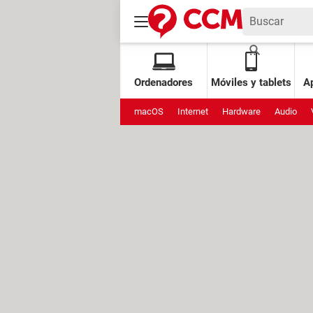
Ordenadores
Móviles y tablets
Ap
macOS
Internet
Hardware
Audio