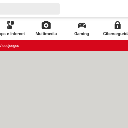
ps e Internet
Multimedia
Gaming
Cibersegurid
Videojuegos