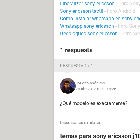
Liberalizar sony ericsson
-
Foro Son
Sony ericsson tactil
-
Foro Android
Como instalar whatsapp en sony eri
Whatsapp sony ericsson
-
Foro Son
Desbloqueo sony ericsson
-
Foro So
1 respuesta
RESPUESTA 1 / 1
usuario anónimo
26 abr 2013 a las 16:26
¿Qué modelo es exactamente?
Discusiones similares
temas para sony ericsson j1