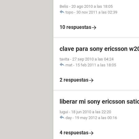
Belis
-
20 ago 2010 a las 18:05
topo
-
30 nov 2011 a las 02:39
10 respuestas
clave para sony ericsson w2
tavita
-
27 sep 2010 a las 04:24
mat
-
15 feb 2011 a las 18:05
2 respuestas
liberar mi sony ericsson sati
lugui
-
18 jun 2010 a las 22:20
day
-
19 may 2012 a las 00:16
4 respuestas