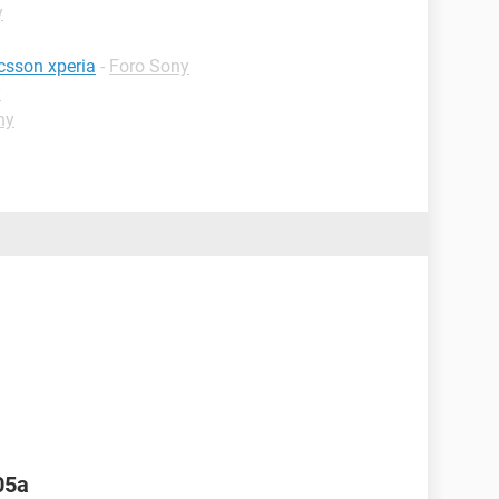
y
csson xperia
-
Foro Sony
y
ny
05a