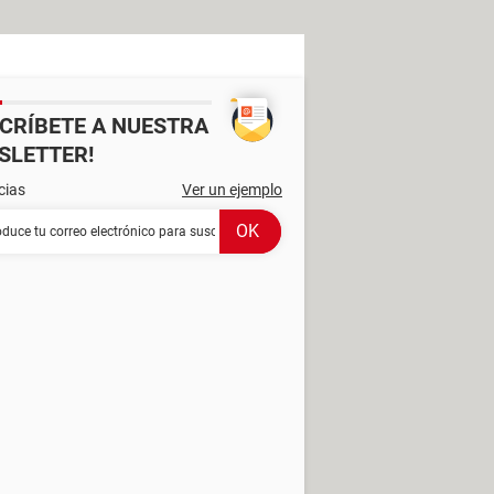
SCRÍBETE A NUESTRA
SLETTER!
cias
Ver un ejemplo