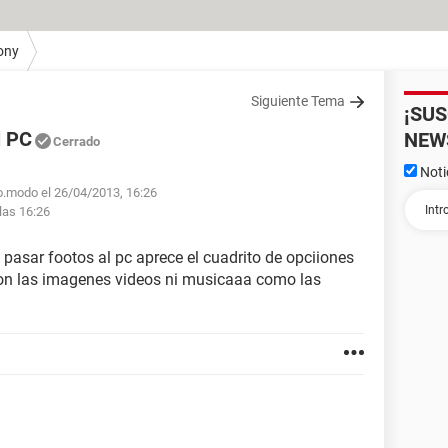
ony
Siguiente Tema
¡SU
l PC
NEW
Cerrado
Noti
ro.modo el 26/04/2013, 16:26
las 16:26
o pasar footos al pc aprece el cuadrito de opciiones
on las imagenes videos ni musicaaa como las