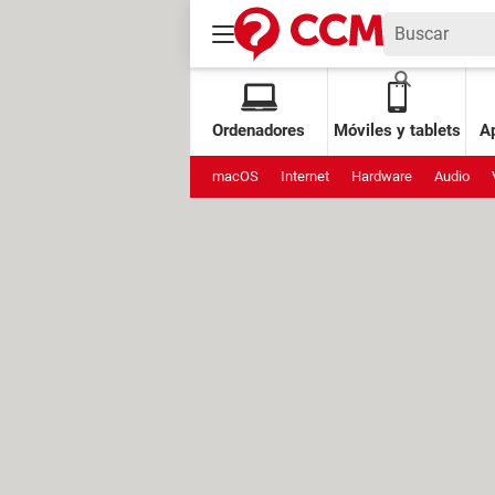
Ordenadores
Móviles y tablets
Ap
macOS
Internet
Hardware
Audio