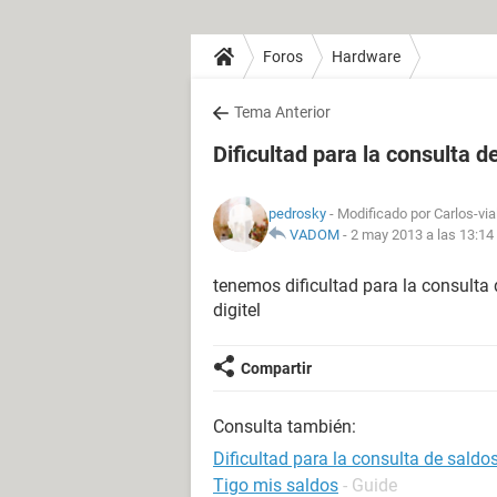
Foros
Hardware
Tema Anterior
Dificultad para la consulta d
pedrosky
- Modificado por Carlos-via
VADOM
-
2 may 2013 a las 13:14
tenemos dificultad para la consulta
digitel
Compartir
Consulta también:
Dificultad para la consulta de saldo
Tigo mis saldos
- Guide