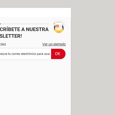
SCRÍBETE A NUESTRA
SLETTER!
cias
Ver un ejemplo