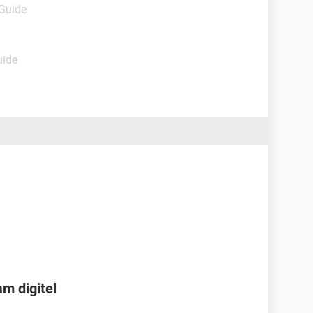
 Guide
uide
m digitel