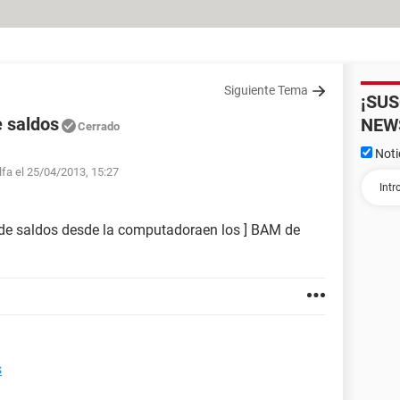
Siguiente Tema
¡SU
e saldos
NEW
Cerrado
Noti
lfa el 25/04/2013, 15:27
 de saldos desde la computadoraen los ] BAM de
s