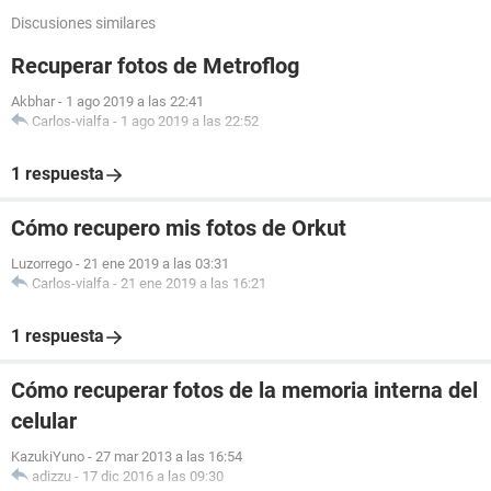
Discusiones similares
Recuperar fotos de Metroflog
Akbhar
-
1 ago 2019 a las 22:41
Carlos-vialfa
-
1 ago 2019 a las 22:52
1 respuesta
Cómo recupero mis fotos de Orkut
Luzorrego
-
21 ene 2019 a las 03:31
Carlos-vialfa
-
21 ene 2019 a las 16:21
1 respuesta
Cómo recuperar fotos de la memoria interna del
celular
KazukiYuno
-
27 mar 2013 a las 16:54
adizzu
-
17 dic 2016 a las 09:30