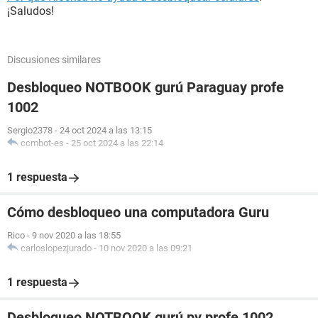
¡Saludos!
Discusiones similares
Desbloqueo NOTBOOK gurú Paraguay profe
1002
Sergio2378
-
24 oct 2024 a las 13:15
ccmbot-es
-
25 oct 2024 a las 22:14
1 respuesta
Cómo desbloqueo una computadora Guru
Rico
-
9 nov 2020 a las 18:55
carloslopezjurado
-
10 nov 2020 a las 09:21
1 respuesta
Desbloqueo NOTBOOK gurú py profe 1002