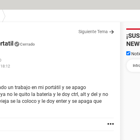
Siguiente Tema
¡SU
tatil
NEW
Cerrado
Noti
0
 18:12
do un trabajo en mi portátil y se apago
no le quito la batería y le doy ctrl, alt y del y no
ieja se la coloco y le doy enter y se apaga que