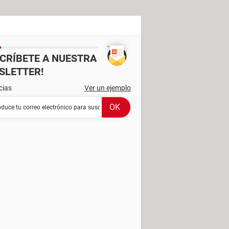
SCRÍBETE A NUESTRA
SLETTER!
cias
Ver un ejemplo