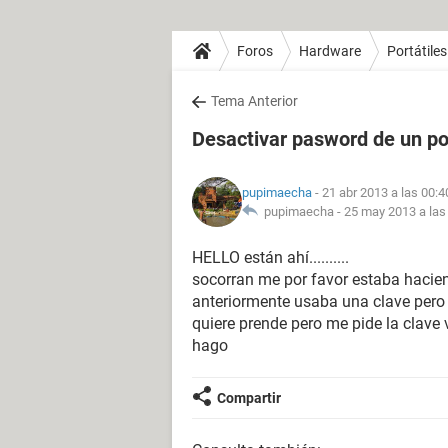
Foros
Hardware
Portátiles
Tema Anterior
Desactivar pasword de un por
pupimaecha
- 21 abr 2013 a las 00:4
pupimaecha -
25 may 2013 a las
HELLO están ahí..........
socorran me por favor estaba hacien
anteriormente usaba una clave pero ya 
quiere prende pero me pide la clave v
hago
Compartir