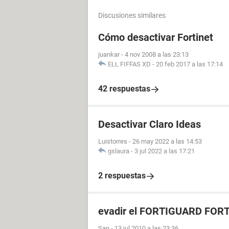
Discusiones similares
Cómo desactivar Fortinet
juankar
-
4 nov 2008 a las 23:13
ELL FIFFAS XD
-
20 feb 2017 a las 17:14
42 respuestas
Desactivar Claro Ideas
Luistorres
-
26 may 2022 a las 14:53
gslaura
-
3 jul 2022 a las 17:21
2 respuestas
evadir el FORTIGUARD FOR
San
-
13 jul 2010 a las 23:36