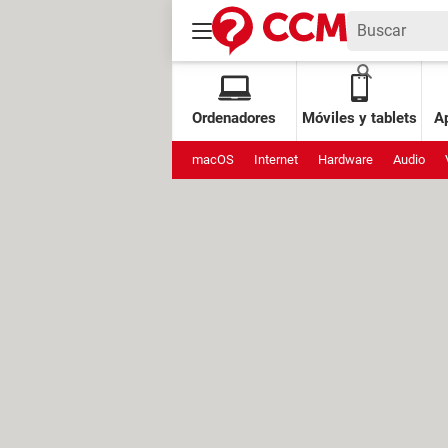
Ordenadores
Móviles y tablets
Ap
macOS
Internet
Hardware
Audio