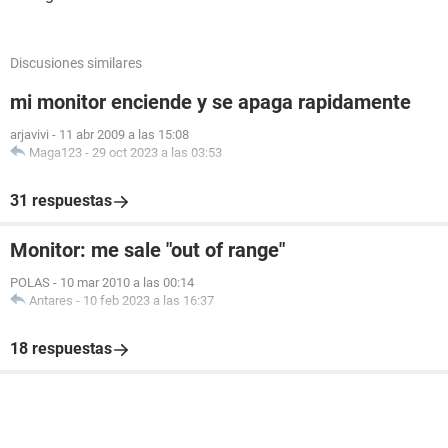
Discusiones similares
mi monitor enciende y se apaga rapidamente
arjavivi
-
11 abr 2009 a las 15:08
Maga123
-
29 oct 2023 a las 03:53
31 respuestas
Monitor: me sale "out of range"
POLAS
-
10 mar 2010 a las 00:14
Antares
-
10 feb 2023 a las 16:37
18 respuestas