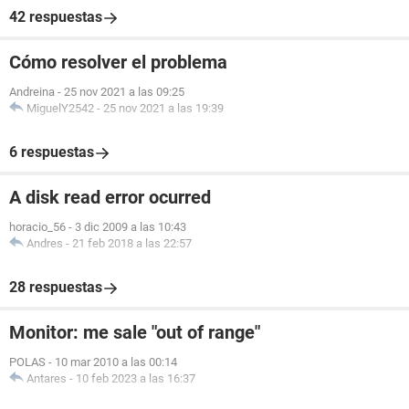
42 respuestas
Cómo resolver el problema
Andreina
-
25 nov 2021 a las 09:25
MiguelY2542
-
25 nov 2021 a las 19:39
6 respuestas
A disk read error ocurred
horacio_56
-
3 dic 2009 a las 10:43
Andres
-
21 feb 2018 a las 22:57
28 respuestas
Monitor: me sale "out of range"
POLAS
-
10 mar 2010 a las 00:14
Antares
-
10 feb 2023 a las 16:37