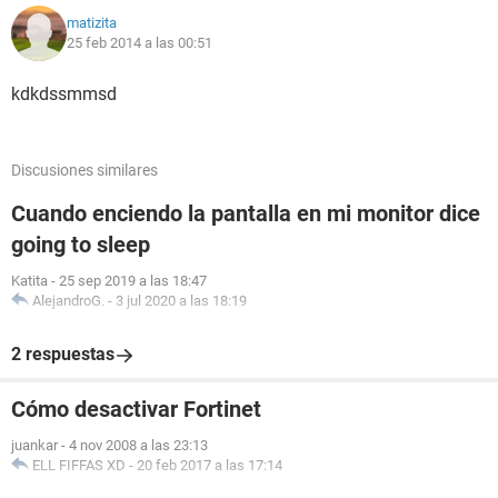
matizita
25 feb 2014 a las 00:51
kdkdssmmsd
Discusiones similares
Cuando enciendo la pantalla en mi monitor dice
going to sleep
Katita
-
25 sep 2019 a las 18:47
AlejandroG.
-
3 jul 2020 a las 18:19
2 respuestas
Cómo desactivar Fortinet
juankar
-
4 nov 2008 a las 23:13
ELL FIFFAS XD
-
20 feb 2017 a las 17:14