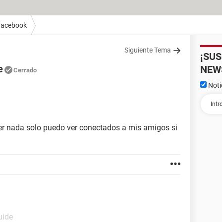
Facebook
Siguiente Tema
¡SU
e
NEW
Cerrado
Noti
er nada solo puedo ver conectados a mis amigos si
uide