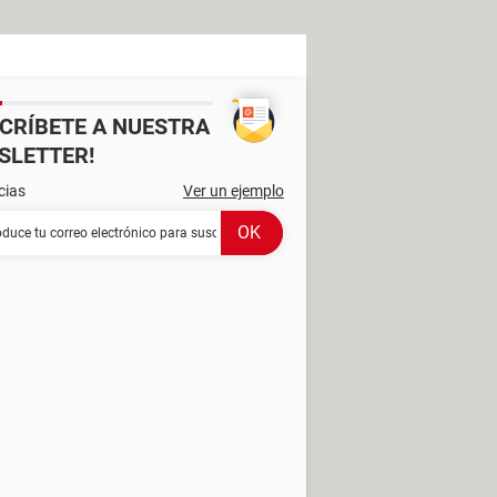
SCRÍBETE A NUESTRA
SLETTER!
cias
Ver un ejemplo