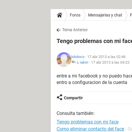
Foros
Mensajerías y chat
Tema Anterior
Tengo problemas con mi fac
lololoco
- 17 abr 2013 a las 02:46
L-iakin
-
17 abr 2013 a las 04:23
entre a mi facebook y no puedo hac
entro a configuracion de la cuenta
Compartir
Consulta también:
Tengo problemas con mi face
Como eliminar contacto del face
- G