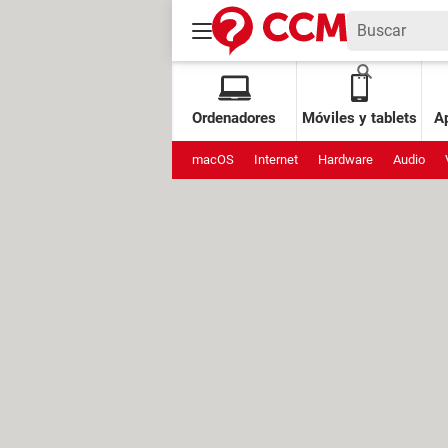
Ordenadores
Móviles y tablets
Ap
macOS
Internet
Hardware
Audio