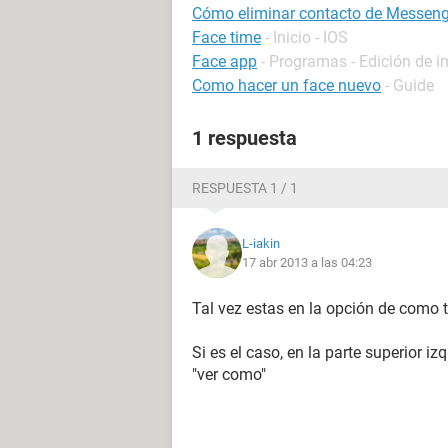
Cómo eliminar contacto de Messenge
Face time
- Inicio - IOS
Face app
- Programas - Edición de 
Como hacer un face nuevo
- Guide
1 respuesta
RESPUESTA 1 / 1
L-iakin
17 abr 2013 a las 04:23
Tal vez estas en la opción de como t
Si es el caso, en la parte superior i
"ver como"