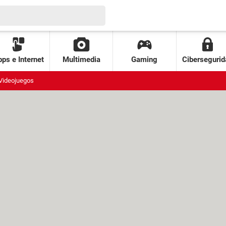
ps e Internet
Multimedia
Gaming
Cibersegurid
Videojuegos