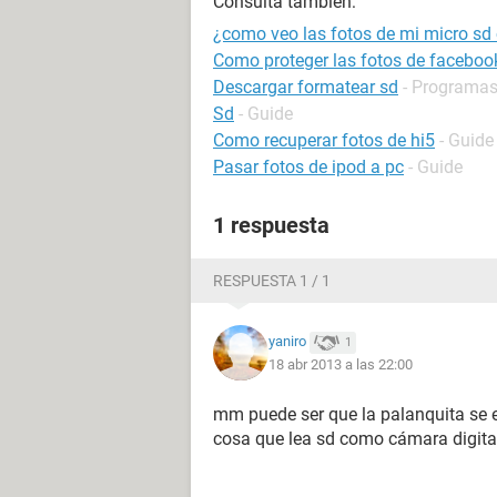
Consulta también:
¿como veo las fotos de mi micro sd 
Como proteger las fotos de faceboo
Descargar formatear sd
- Programa
Sd
- Guide
Como recuperar fotos de hi5
- Guide
Pasar fotos de ipod a pc
- Guide
1 respuesta
RESPUESTA 1 / 1
yaniro
1
18 abr 2013 a las 22:00
mm puede ser que la palanquita se e
cosa que lea sd como cámara digital