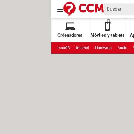
Ordenadores
Móviles y tablets
Ap
macOS
Internet
Hardware
Audio