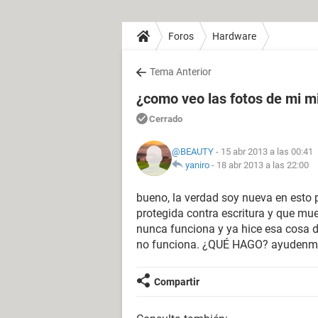
Foros
Hardware
Tema Anterior
¿como veo las fotos de mi mi
Cerrado
@BEAUTY
- 15 abr 2013 a las 00:41
yaniro
-
18 abr 2013 a las 22:00
bueno, la verdad soy nueva en esto 
protegida contra escritura y que m
nunca funciona y ya hice esa cosa d
no funciona. ¿QUÉ HAGO? ayudenme
Compartir