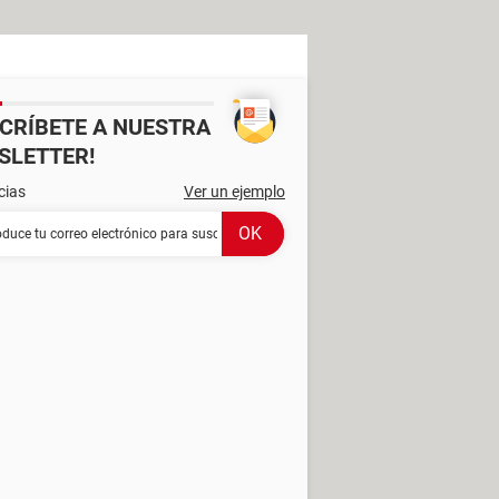
SCRÍBETE A NUESTRA
SLETTER!
cias
Ver un ejemplo