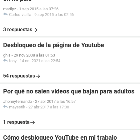
marilpz
-
1 sep 2015 a las 07:26
Carlos-vialfa
-
9 sep 2015 a las 02:56
3 respuestas
Desbloqueo de la página de Youtube
ghis
-
29 nov 2008 a las 01:53
tony
-
14 oct 2021 a las 22:54
54 respuestas
Por qué no salen vídeos que bajan para adultos
Jhonnyfernando
-
27 abr 2017 a las 16:57
mayestik
-
27 abr 2017 a las 17:00
1 respuesta
Cómo desbloqueo YouTube en mi trabajo