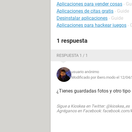
Aplicaciones para vender cosas
- Gu
Aplicaciones de citas gratis
- Guide
Desinstalar aplicaciones
- Guide
Aplicaciones para hackear juegos
- 
1 respuesta
RESPUESTA 1 / 1
usuario anónimo
Modificado por ibero.modo el 12/04/
¿Tienes guardadas fotos y otro tipo
Sigue a Kioskea en Twitter: @kioskea_es
Agréganos en Facebook: facebook.com/k