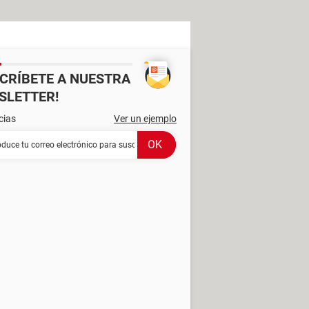
SCRÍBETE A NUESTRA
SLETTER!
cias
Ver un ejemplo