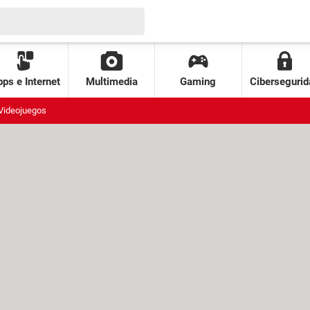
ps e Internet
Multimedia
Gaming
Cibersegurid
Videojuegos