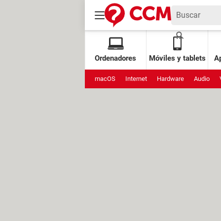
Ordenadores
Móviles y tablets
Ap
macOS
Internet
Hardware
Audio