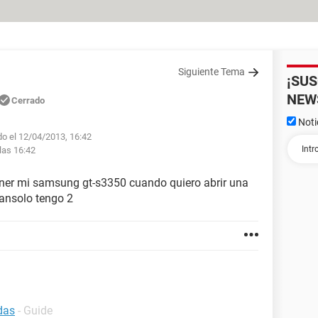
Siguiente Tema
¡SU
NEW
Cerrado
Noti
do el 12/04/2013, 16:42
las 16:42
ner mi samsung gt-s3350 cuando quiero abrir una
tansolo tengo 2
das
- Guide