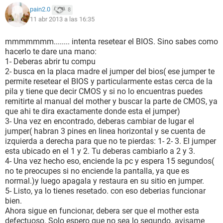
pain2.0
8
11 abr 2013 a las 16:35
mmmmmmm........ intenta resetear el BIOS. Sino sabes como
hacerlo te dare una mano:
1- Deberas abrir tu compu
2- busca en la placa madre el jumper del bios( ese jumper te
permite resetear el BIOS y particularmente estas cerca de la
pila y tiene que decir CMOS y si no lo encuentras puedes
remitirte al manual del mother y buscar la parte de CMOS, ya
que ahi te dira exactamente donde esta el jumper)
3- Una vez en encontrado, deberas cambiar de lugar el
jumper( habran 3 pines en linea horizontal y se cuenta de
izquierda a derecha para que no te pierdas: 1- 2- 3. El jumper
esta ubicado en el 1 y 2. Tu deberas cambiarlo a 2 y 3.
4- Una vez hecho eso, enciende la pc y espera 15 segundos(
no te preocupes si no enciende la pantalla, ya que es
normal.)y luego apagala y restaura en su sitio en jumper.
5- Listo, ya lo tienes resetado. con eso deberias funcionar
bien.
Ahora sigue en funcionar, debera ser que el mother esta
defectuoso. Solo espero que no sea lo segundo. avisame