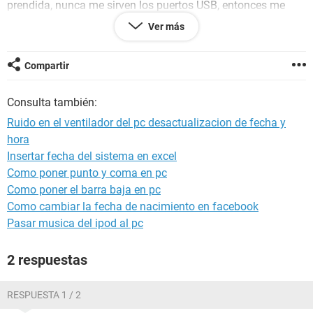
prendida, nunca me sirven los puertos USB, entonces me
toca apagar todo, desconectar, volver a conectar y listo...asi
Ver más
si me deja utilizar camara, impresora y todo lo que sea por
puerto USB.
Compartir
Auxiliooooooooooooo ayudenme, es grave????
Consulta también:
Gracias.
Ruido en el ventilador del pc desactualizacion de fecha y
hora
Insertar fecha del sistema en excel
Como poner punto y coma en pc
Como poner el barra baja en pc
Como cambiar la fecha de nacimiento en facebook
Pasar musica del ipod al pc
2 respuestas
RESPUESTA 1 / 2