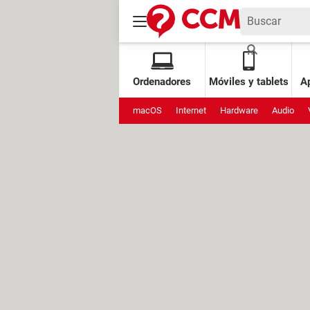
Ordenadores
Móviles y tablets
Ap
macOS
Internet
Hardware
Audio