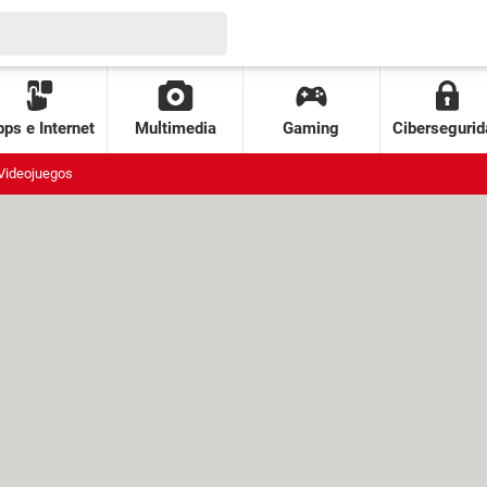
ps e Internet
Multimedia
Gaming
Cibersegurid
Videojuegos