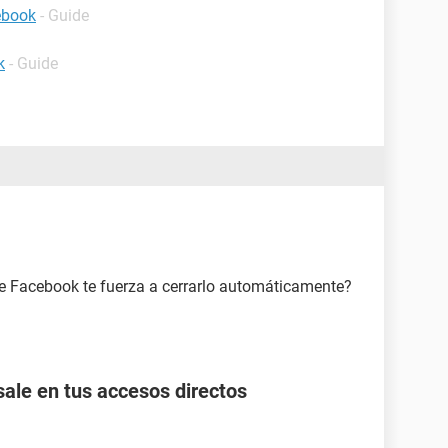
ebook
- Guide
k
- Guide
ue Facebook te fuerza a cerrarlo automáticamente?
ale en tus accesos directos