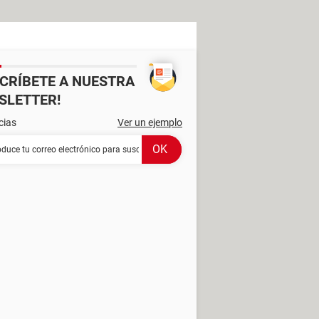
SCRÍBETE A NUESTRA
SLETTER!
cias
Ver un ejemplo