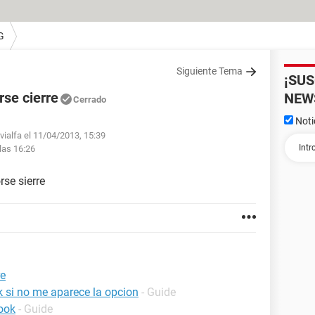
G
Siguiente Tema
¡SU
rse cierre
NEW
Cerrado
Noti
vialfa el 11/04/2013, 15:39
las 16:26
se sierre
re
 si no me aparece la opcion
- Guide
ook
- Guide