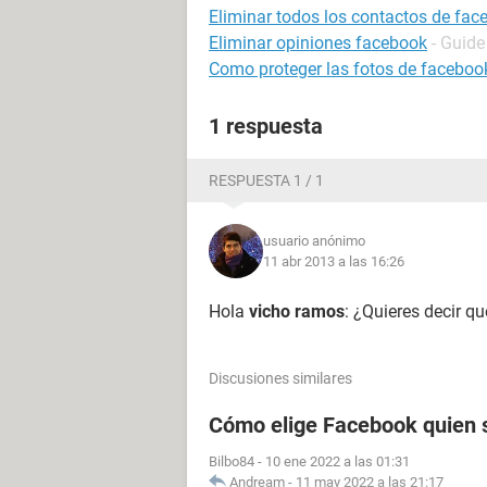
Eliminar todos los contactos de fac
Eliminar opiniones facebook
- Guide
Como proteger las fotos de faceboo
1 respuesta
RESPUESTA 1 / 1
usuario anónimo
11 abr 2013 a las 16:26
Hola
vicho ramos
: ¿Quieres decir q
Discusiones similares
Cómo elige Facebook quien s
Bilbo84
-
10 ene 2022 a las 01:31
Andream
-
11 may 2022 a las 21:17