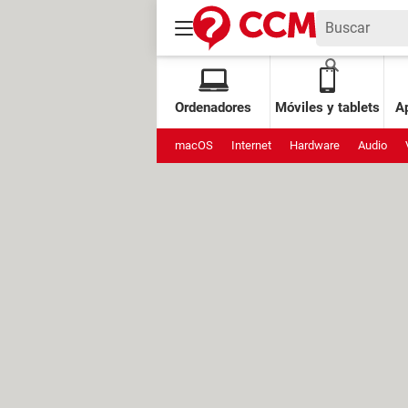
Ordenadores
Móviles y tablets
Ap
macOS
Internet
Hardware
Audio