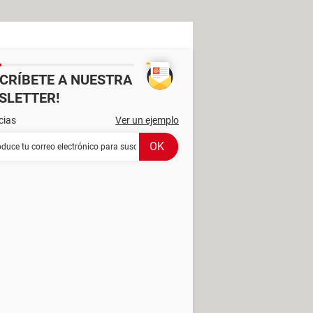
SCRÍBETE A NUESTRA
SLETTER!
cias
Ver un ejemplo