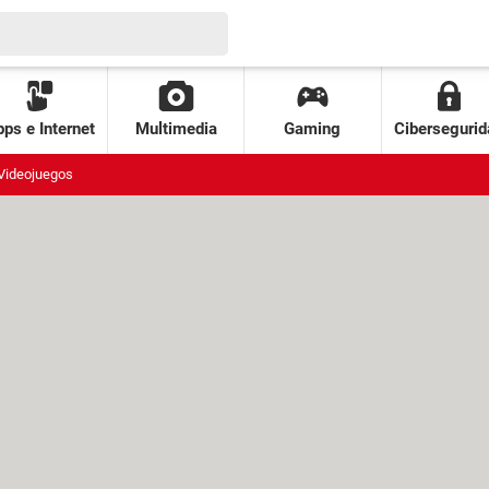
ps e Internet
Multimedia
Gaming
Cibersegurid
Videojuegos