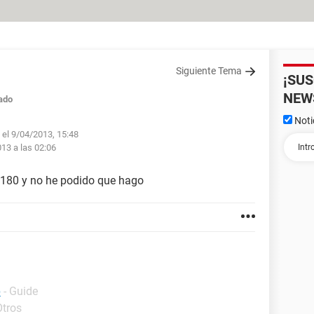
Siguiente Tema
¡SU
NEW
ado
Noti
 el 9/04/2013, 15:48
013 a las 02:06
 4180 y no he podido que hago
p
- Guide
Otros