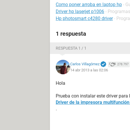
Como poner arroba en laptop hp
- G
Driver hp laserjet p1006
- Programas 
Hp photosmart c4280 driver
- Progr
1 respuesta
RESPUESTA 1 / 1
Carlos Villagómez
278.797
14 abr 2013 a las 02:06
Hola
Prueba con instalar este driver para
Driver de la impresora multifunció
.