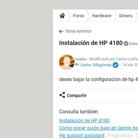
Foros
Hardware
Drivers
Tema Anterior
Instalación de HP 4180
Cerr
rovelur
- Modificado por Carlos-vialfa
Carlos Villagómez
-
14 abr 2
deseo bajar la configuracion de hp
Compartir
Consulta también:
Instalación de HP 4180
Como poner guión bajo en laptop h
Hp support assistant
- Programas - 