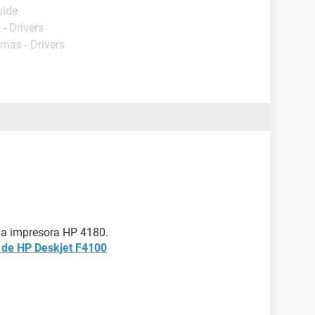
uide
- Drivers
amas - Drivers
 la impresora HP 4180.
n de HP Deskjet F4100