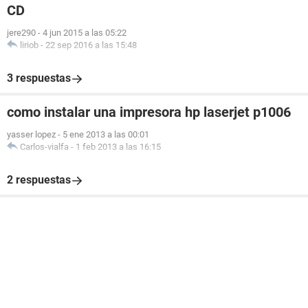
CD
jere290
-
4 jun 2015 a las 05:22
liriob
-
22 sep 2016 a las 15:48
3 respuestas
como instalar una impresora hp laserjet p1006
yasser lopez
-
5 ene 2013 a las 00:01
Carlos-vialfa
-
1 feb 2013 a las 16:15
2 respuestas