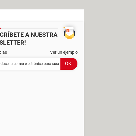
SCRÍBETE A NUESTRA
SLETTER!
cias
Ver un ejemplo