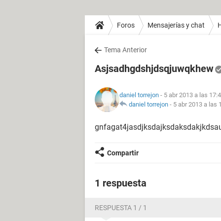
Foros
Mensajerías y chat
H
Tema Anterior
Asjsadhgdshjdsqjuwqkhew
daniel torrejon
- 5 abr 2013 a las 17:
daniel torrejon
-
5 abr 2013 a las 
gnfagat4jasdjksdajksdaksdakjkdsa
Compartir
1 respuesta
RESPUESTA 1 / 1