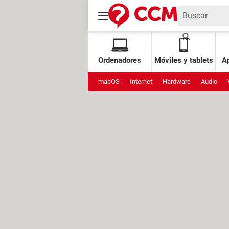
Ordenadores
Móviles y tablets
Ap
macOS
Internet
Hardware
Audio