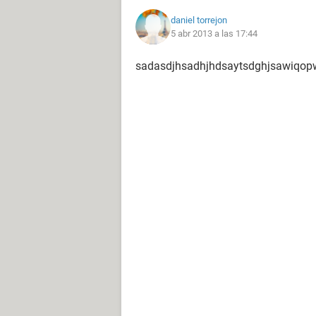
daniel torrejon
5 abr 2013 a las 17:44
sadasdjhsadhjhdsaytsdghjsawiqop