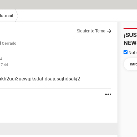
otmail
Siguiente Tema
¡SU
NEW
Cerrado
Noti
44
17:44
ukh2uui3uewqjksdahdsajdsajhdsakj2