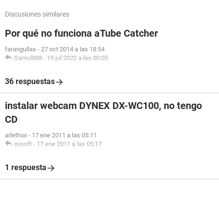
Discusiones similares
Por qué no funciona aTube Catcher
farangullas
-
27 oct 2014 a las 18:54
Samul888
-
19 jul 2022 a las 00:05
36 respuestas
instalar webcam DYNEX DX-WC100, no tengo
CD
arlethox
-
17 ene 2011 a las 05:11
ovsoft
-
17 ene 2011 a las 05:17
1 respuesta