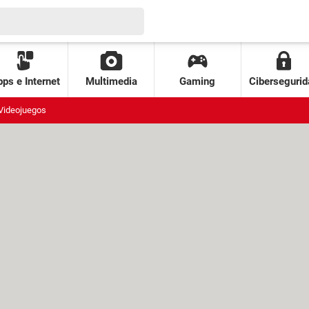
ps e Internet
Multimedia
Gaming
Cibersegurid
Videojuegos