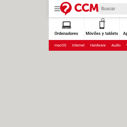
Ordenadores
Móviles y tablets
Ap
macOS
Internet
Hardware
Audio