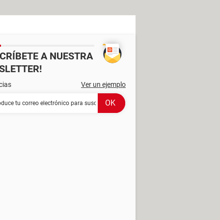
SCRÍBETE A NUESTRA
SLETTER!
cias
Ver un ejemplo