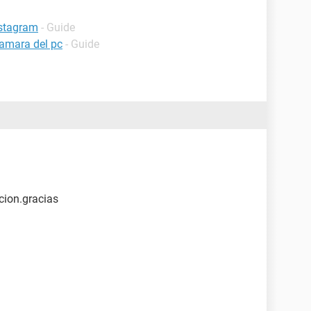
nstagram
- Guide
camara del pc
- Guide
cion.gracias