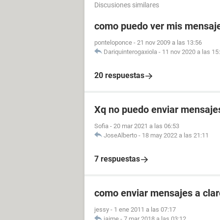
Discusiones similares
como puedo ver mis mensaje
ponteloponce
-
21 nov 2009 a las 13:56
Dariquinterogaxiola
-
11 nov 2020 a las 15
20 respuestas
Xq no puedo enviar mensajes 
Sofia
-
20 mar 2021 a las 06:53
JoseAlberto
-
18 may 2022 a las 21:11
7 respuestas
como enviar mensajes a clar
jessy
-
1 ene 2011 a las 07:17
jaime
-
7 mar 2018 a las 03:12