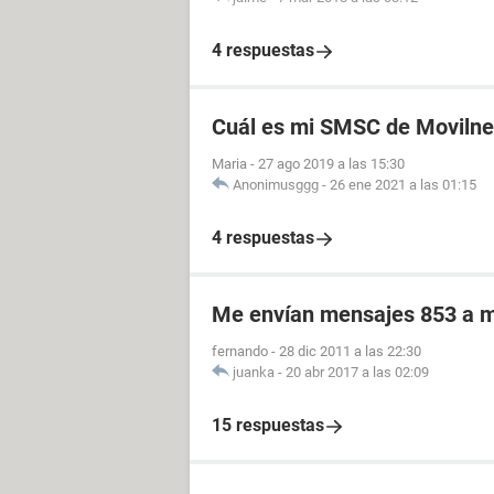
4 respuestas
Cuál es mi SMSC de Movilne
Maria
-
27 ago 2019 a las 15:30
Anonimusggg
-
26 ene 2021 a las 01:15
4 respuestas
Me envían mensajes 853 a 
fernando
-
28 dic 2011 a las 22:30
juanka
-
20 abr 2017 a las 02:09
15 respuestas