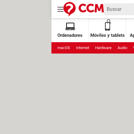
Ordenadores
Móviles y tablets
Ap
macOS
Internet
Hardware
Audio