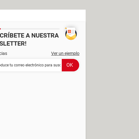
SCRÍBETE A NUESTRA
SLETTER!
cias
Ver un ejemplo