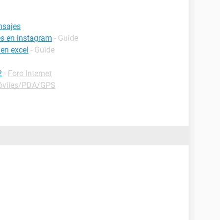
nsajes
es en instagram
- Guide
 en excel
- Guide
2
-
Foro Internet
óviles/PDA/GPS