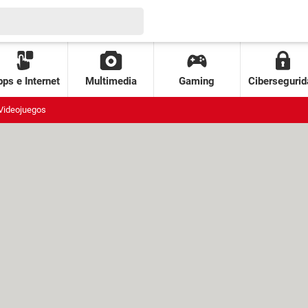
ps e Internet
Multimedia
Gaming
Cibersegurid
Videojuegos