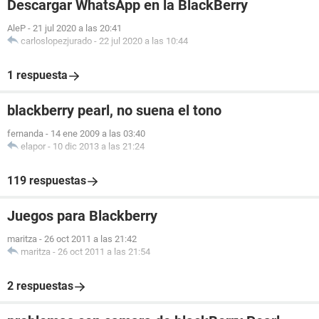
Descargar WhatsApp en la BlackBerry
AleP
-
21 jul 2020 a las 20:41
carloslopezjurado
-
22 jul 2020 a las 10:44
1 respuesta
blackberry pearl, no suena el tono
fernanda
-
14 ene 2009 a las 03:40
elapor
-
10 dic 2013 a las 21:24
119 respuestas
Juegos para Blackberry
maritza
-
26 oct 2011 a las 21:42
maritza
-
26 oct 2011 a las 21:54
2 respuestas