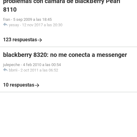
problemas con camara de blackBerry Pearl
8110
fran
-
5 sep 2009 a las 18:45
yesay
-
12 nov 2017 a las 20:30
123 respuestas
blackberry 8320: no me conecta a messenger
julepeche
-
4 feb 2010 a las 00:54
bbrrii
-
2 oct 2011 a las 06:52
10 respuestas