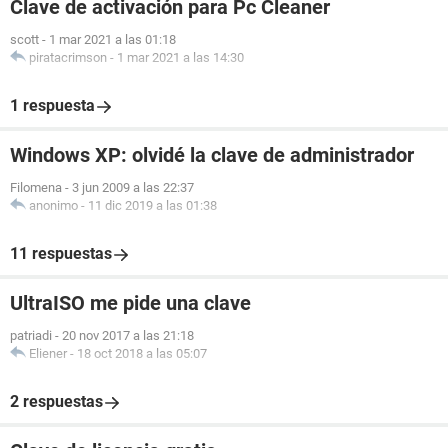
Clave de activación para Pc Cleaner
scott
-
1 mar 2021 a las 01:18
piratacrimson
-
1 mar 2021 a las 14:30
1 respuesta
Windows XP: olvidé la clave de administrador
Filomena
-
3 jun 2009 a las 22:37
anonimo
-
11 dic 2019 a las 01:38
11 respuestas
UltraISO me pide una clave
patriadi
-
20 nov 2017 a las 21:18
Eliener
-
18 oct 2018 a las 05:07
2 respuestas