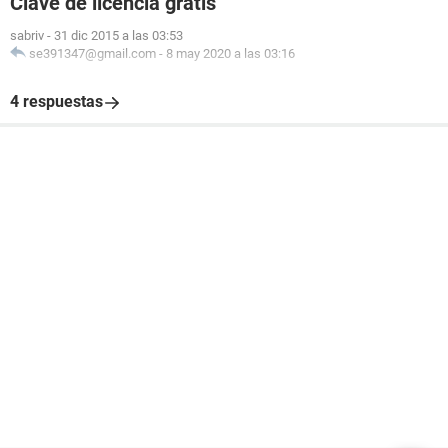
Clave de licencia gratis
sabriv
-
31 dic 2015 a las 03:53
se391347@gmail.com
-
8 may 2020 a las 03:16
4 respuestas