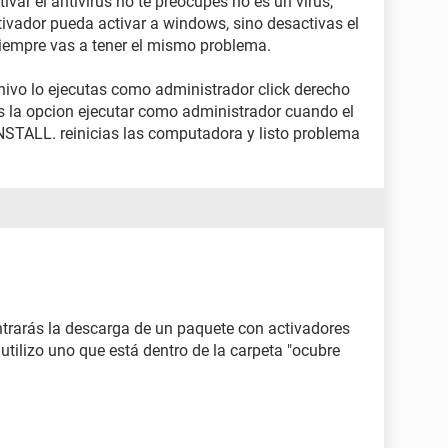
ivar el antivirus no te preocupes no es un virus,
tivador pueda activar a windows, sino desactivas el
y siempre vas a tener el mismo problema.
vo lo ejecutas como administrador click derecho
ges la opcion ejecutar como administrador cuando el
INSTALL. reinicias las computadora y listo problema
ntrarás la descarga de un paquete con activadores
utilizo uno que está dentro de la carpeta "ocubre