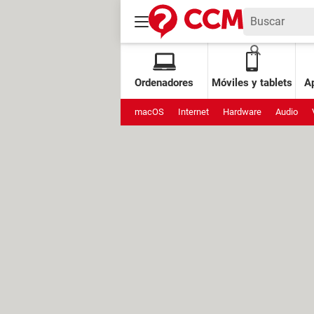
Ordenadores
Móviles y tablets
Ap
macOS
Internet
Hardware
Audio