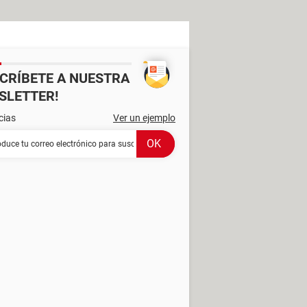
SCRÍBETE A NUESTRA
SLETTER!
cias
Ver un ejemplo