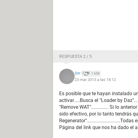
RESPUESTA 2 / 5
Sirr
1.658
23 mar 2013 a las 18:12
Es posible que te hayan instalado un
activar.....Busca el "Loader by Daz"...
"Remove WAT".............. Si lo anter
sido efectivo, por lo tanto tendrás 
Regenerator"...........................T
Página del link que nos ha dado el am