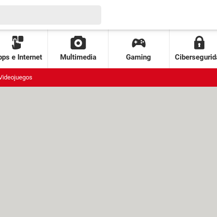
ps e Internet
Multimedia
Gaming
Cibersegurid
Videojuegos