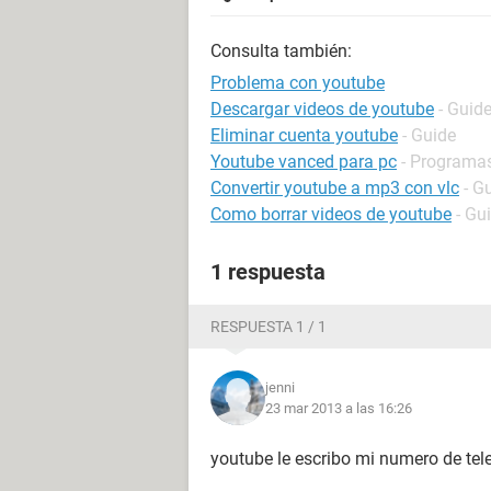
Consulta también:
Problema con youtube
Descargar videos de youtube
- Guid
Eliminar cuenta youtube
- Guide
Youtube vanced para pc
- Programas
Convertir youtube a mp3 con vlc
- G
Como borrar videos de youtube
- Gu
1 respuesta
RESPUESTA 1 / 1
jenni
23 mar 2013 a las 16:26
youtube le escribo mi numero de tel