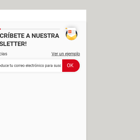
SCRÍBETE A NUESTRA
SLETTER!
cias
Ver un ejemplo