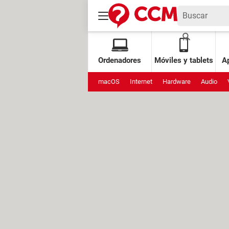
Ordenadores
Móviles y tablets
Ap
macOS
Internet
Hardware
Audio