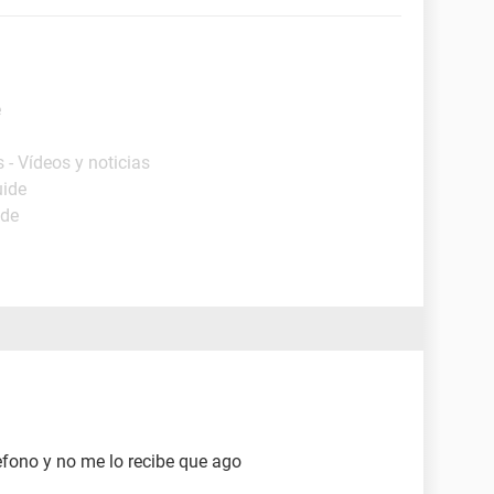
e
 - Vídeos y noticias
uide
ide
efono y no me lo recibe que ago