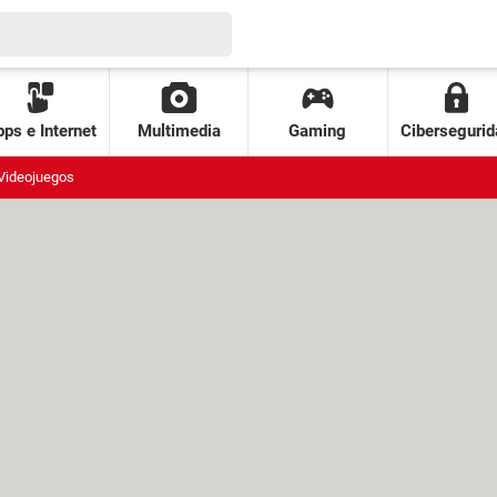
ps e Internet
Multimedia
Gaming
Cibersegurid
Videojuegos