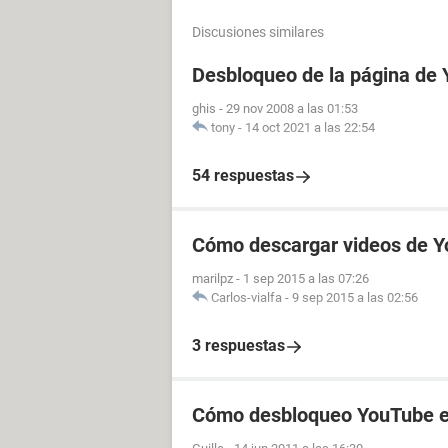
Discusiones similares
Desbloqueo de la página de
ghis
-
29 nov 2008 a las 01:53
tony
-
14 oct 2021 a las 22:54
54 respuestas
Cómo descargar videos de Y
marilpz
-
1 sep 2015 a las 07:26
Carlos-vialfa
-
9 sep 2015 a las 02:56
3 respuestas
Cómo desbloqueo YouTube en