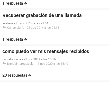
1 respuesta
Recuperar grabación de una llamada
luistena
-
25 ago 2014 a las 21:54
Carlos-vialfa
-
26 ago 2014 a las 04:13
1 respuesta
como puedo ver mis mensajes recibidos
ponteloponce
-
21 nov 2009 a las 13:56
Dariquinterogaxiola
-
11 nov 2020 a las 15:40
20 respuestas