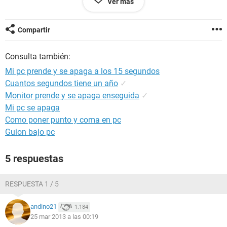
Ver más
Podria ser problema de la placa base?
Gracias de adelantado.
Compartir
Consulta también:
Mi pc prende y se apaga a los 15 segundos
Cuantos segundos tiene un año
✓
Monitor prende y se apaga enseguida
✓
Mi pc se apaga
Como poner punto y coma en pc
Guion bajo pc
5 respuestas
RESPUESTA 1 / 5
andino21
1.184
25 mar 2013 a las 00:19