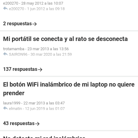
e200270
-
28 may 2012 a las 10:07
e200270
-
1 jun 2012 a las 09:18
2 respuestas
Mi portátil se conecta y al rato se desconecta
trotamamba
-
23 mar 2013 a las 13:56
SAIRON96
-
30 mar 2020 a las 21:59
137 respuestas
El botón WiFi inalámbrico de mi laptop no quiere
prender
laura1999
-
22 mar 2013 a las 03:47
elmatin
-
12 jun 2019 a las 01:07
43 respuestas