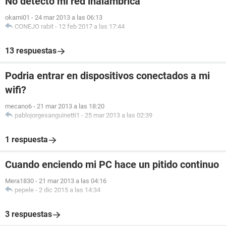
No detecto mi red inalámbrica
okami01
-
24 mar 2013 a las 06:13
CONEJO rabit
-
12 feb 2017 a las 17:44
13 respuestas
Podria entrar en dispositivos conectados a mi
wifi?
mecano6
-
21 mar 2013 a las 18:20
pablojorgesanguinetti1
-
25 mar 2013 a las 02:39
1 respuesta
Cuando enciendo mi PC hace un pitido continuo
Mera1830
-
21 mar 2013 a las 04:16
pepele
-
2 dic 2015 a las 14:34
3 respuestas