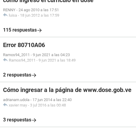
como ingreso el curriculo en dose
RENNY
-
24 ago 2010 a las 17:51
luisa
-
18 jun 2012 a las 17:59
115 respuestas
Error 80710A06
Ramos94_2011
-
9 jun 2021 a las 04:23
Ramos94_2011
-
9 jun 2021 a las 18:49
2 respuestas
Cómo ingresar a la página de www.dose.gob.ve
adrianam.udola
-
17 jun 2014 a las 22:40
xavier may
-
3 jul 2016 a las 00:48
3 respuestas