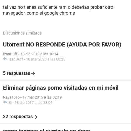
tal vez no tienes suficiente ram o deberias probar otro
navegador, como el google chrome
Discusiones similares
Utorrent NO RESPONDE (AYUDA POR FAVOR)
IzanDuff
-
18 dic 2019 a las 18:14
IzanDuff
-
10 mar 2020 a las 00:25
5 respuestas
Eliminar páginas porno visitadas en mi móvil
Naya1616
-
17 mar 2015 a las 02:19
Si
-
18 dic 2017 a las 23:04
22 respuestas