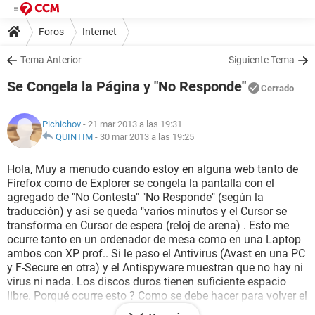
Foros
Internet
Tema Anterior
Siguiente Tema
Se Congela la Página y "No Responde"
Cerrado
Pichichov
- 21 mar 2013 a las 19:31
QUINTIM
-
30 mar 2013 a las 19:25
Hola, Muy a menudo cuando estoy en alguna web tanto de
Firefox como de Explorer se congela la pantalla con el
agregado de "No Contesta" "No Responde" (según la
traducción) y así se queda "varios minutos y el Cursor se
transforma en Cursor de espera (reloj de arena) . Esto me
ocurre tanto en un ordenador de mesa como en una Laptop
ambos con XP prof.. Si le paso el Antivirus (Avast en una PC
y F-Secure en otra) y el Antispyware muestran que no hay ni
virus ni nada. Los discos duros tienen suficiente espacio
libre. Porqué ocurre esto ? Como se debe hacer para volver el
No Responde a la normalidad sin necesidad de esperar