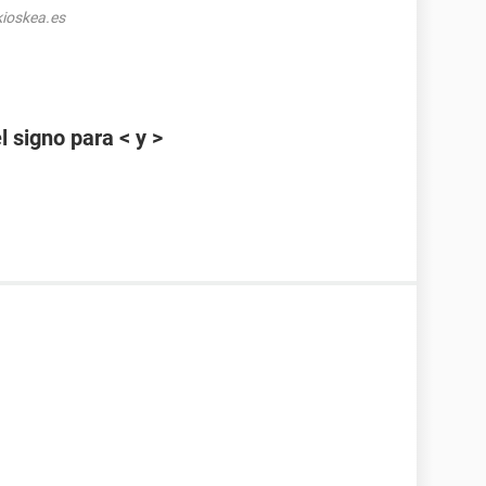
ioskea.es
 signo para < y >