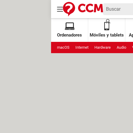
Ordenadores
Móviles y tablets
Ap
macOS
Internet
Hardware
Audio