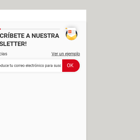
SCRÍBETE A NUESTRA
SLETTER!
cias
Ver un ejemplo