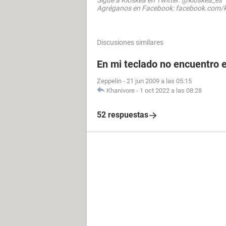
Sigue a Kioskea en Twitter: @kioskea_es
Agréganos en Facebook: facebook.com/k
Discusiones similares
En mi teclado no encuentro el
Zeppelin
-
21 jun 2009 a las 05:15
Khanivore
-
1 oct 2022 a las 08:28
52 respuestas