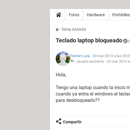
Foros
Hardware
Portátiles
Tema Anterior
Teclado laptop bloqueado
Fermin Lara
- 20 mar 2013 a las 00:0
usuario anónimo -
20 mar 2013 a
Hola,
Tengo una laptop cuando la inicio m
cuando ya entra el windows el tecl
para desbloquearlo??
Compartir