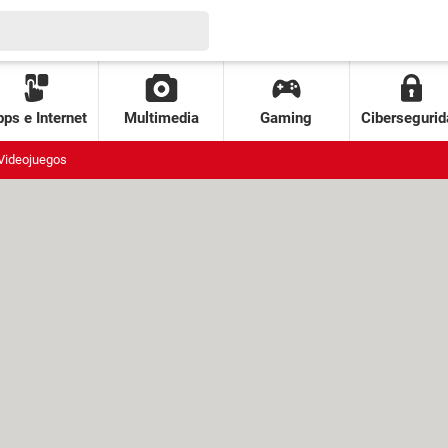
ps e Internet
Multimedia
Gaming
Cibersegurid
Videojuegos