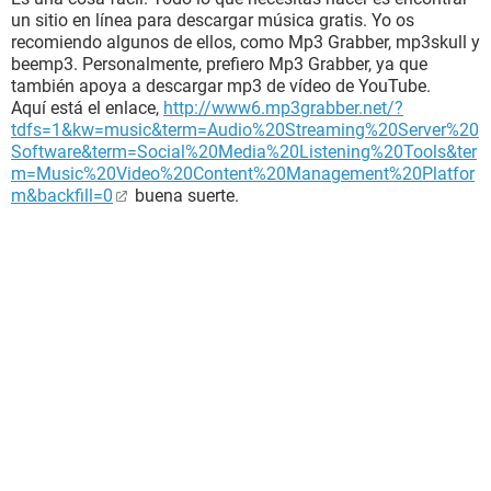
un sitio en línea para descargar música gratis. Yo os
recomiendo algunos de ellos, como Mp3 Grabber, mp3skull y
beemp3. Personalmente, prefiero Mp3 Grabber, ya que
también apoya a descargar mp3 de vídeo de YouTube.
Aquí está el enlace,
http://www6.mp3grabber.net/?
tdfs=1&kw=music&term=Audio%20Streaming%20Server%20
Software&term=Social%20Media%20Listening%20Tools&ter
m=Music%20Video%20Content%20Management%20Platfor
m&backfill=0
buena suerte.