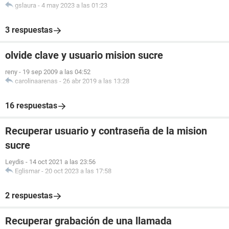
gslaura
-
4 may 2023 a las 01:23
3 respuestas
olvide clave y usuario mision sucre
reny
-
19 sep 2009 a las 04:52
carolinaarenas
-
26 abr 2019 a las 13:28
16 respuestas
Recuperar usuario y contraseña de la mision
sucre
Leydis
-
14 oct 2021 a las 23:56
Eglismar
-
20 oct 2023 a las 17:58
2 respuestas
Recuperar grabación de una llamada