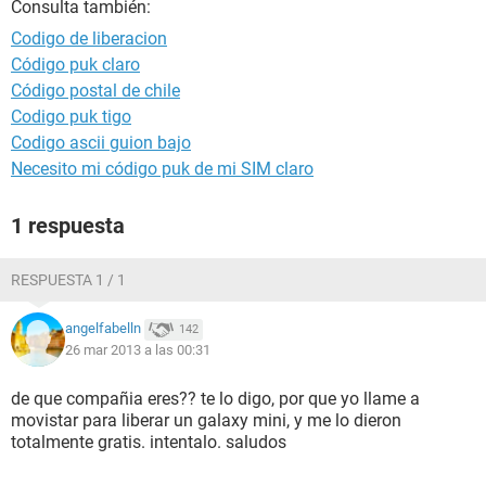
Consulta también:
Codigo de liberacion
Código puk claro
Código postal de chile
Codigo puk tigo
Codigo ascii guion bajo
Necesito mi código puk de mi SIM claro
1 respuesta
RESPUESTA 1 / 1
angelfabelln
142
26 mar 2013 a las 00:31
de que compañia eres?? te lo digo, por que yo llame a
movistar para liberar un galaxy mini, y me lo dieron
totalmente gratis. intentalo. saludos