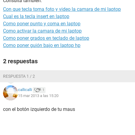
Consulta también:
Con que tecla toma foto y video la camara de mi laptop
Cual es la tecla insert en laptop
Como poner punto y coma en laptop
Como activar la camara de mi laptop
Como poner grados en teclado de laptop
Como poner guión bajo en laptop hp
2 respuestas
RESPUESTA 1 / 2
callicalli
1
15 mar 2013 a las 15:20
con el botón izquierdo de tu maus