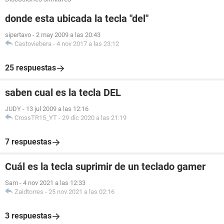
donde esta ubicada la tecla "del"
sipertavo
-
2 may 2009 a las 20:43
Castoviebera
-
4 nov 2017 a las 23:12
25 respuestas
saben cual es la tecla DEL
JUDY
-
13 jul 2009 a las 12:16
CrossTR15_YT
-
29 dic 2020 a las 21:19
7 respuestas
Cuál es la tecla suprimir de un teclado gamer
Sam
-
4 nov 2021 a las 12:33
Zaidtorres
-
25 nov 2021 a las 02:16
3 respuestas