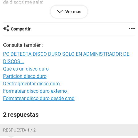
de discos me sale:
Volumen: G ( dicen que en caso que no se tenga se le
Ver más
asigne)
Disposicion: Particion
Tipo: Básico.
Compartir
Sistema de archivos: (en blanco)
Estado: Correcto (Activo)
Consulta también:
Capacidad: 931. 48 GB
Espacio Libre: 931.48 gb
PC DETECTA DISCO DURO SOLO EN ADMINISTRADOR DE
% libre : 100 %
DISCOS...
Tolerancia a errores: No
Qué es un disco duro
Exceso: 0
Particion disco duro
En mi pc no me lo muestra hasta que no entro al
Desfragmentar disco duro
administrador de discos y cuando lo detecta obviamente no
Formatear disco duro externo
deja abrirlo....
Formatear disco duro desde cmd
Windows xp s3 y windows 7
2 respuestas
RESPUESTA 1 / 2