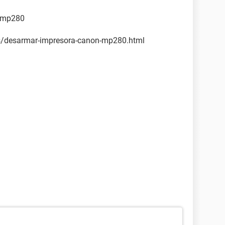
n mp280
es/desarmar-impresora-canon-mp280.html