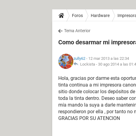
Foros
Hardware
Impresor
Tema Anterior
Como desarmar mi impresor
zully62
- 12 mar 2013 a las 22:34
Lockista -
30 ago 2014 a las 01:
Hola, gracias por darme esta oportu
tinta continua a mi impresora canon
sitio donde colocar los depósitos de
toda la tinta dentro. Deseo saber c
mía mando la suya a darle mantenimi
respondieron por ella , por tanto no
GRACIAS POR SU ATENCION