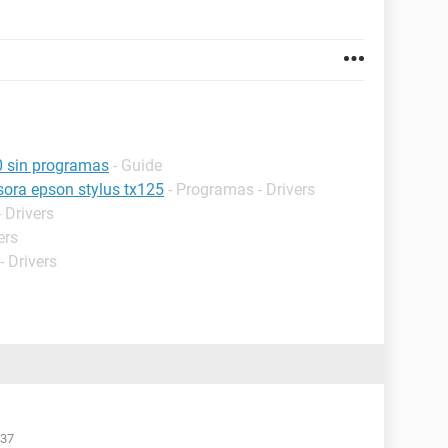
0 sin programas
- Guide
esora epson stylus tx125
- Programas - Drivers
 Drivers
ers
- Drivers
:37