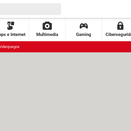
ps e Internet
Multimedia
Gaming
Cibersegurid
Videojuegos