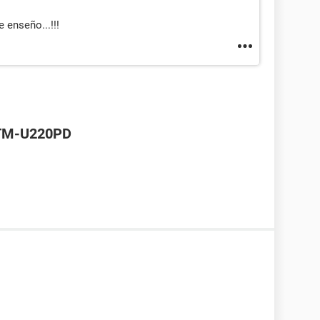
e enseño...!!!
 TM-U220PD