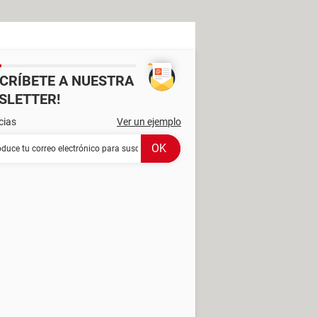
SCRÍBETE A NUESTRA
SLETTER!
cias
Ver un ejemplo