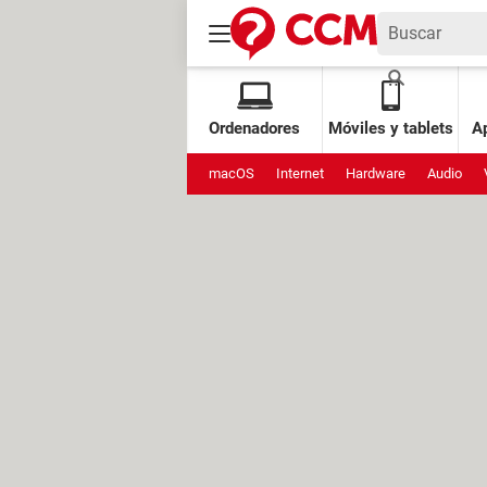
Ordenadores
Móviles y tablets
Ap
macOS
Internet
Hardware
Audio