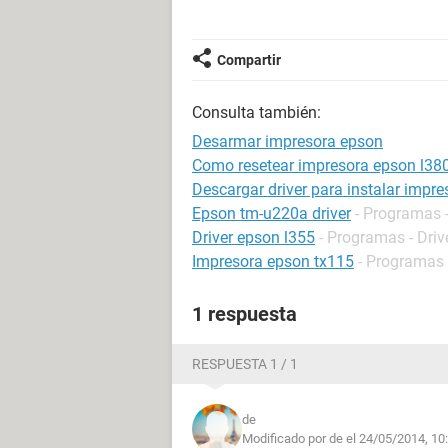
Compartir
Consulta también:
Desarmar impresora epson
Como resetear impresora epson l38
Descargar driver para instalar impr
Epson tm-u220a driver
- Programas -
Driver epson l355
- Programas - Driv
Impresora epson tx115
- Programas 
1 respuesta
RESPUESTA 1 / 1
de
Modificado por de el 24/05/2014, 10