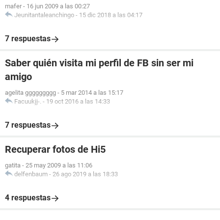
mafer
-
16 jun 2009 a las 00:27
Jeunitantaleanchingo
-
15 dic 2018 a las 04:17
7 respuestas
Saber quién visita mi perfil de FB sin ser mi
amigo
agelita ggggggggg
-
5 mar 2014 a las 15:17
Facuukjj-.
-
19 oct 2016 a las 14:33
7 respuestas
Recuperar fotos de Hi5
gatita
-
25 may 2009 a las 11:06
delfenbaum
-
26 ago 2019 a las 18:33
4 respuestas