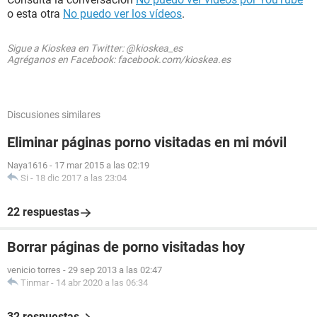
o esta otra
No puedo ver los vídeos
.
Sigue a Kioskea en Twitter: @kioskea_es
Agréganos en Facebook: facebook.com/kioskea.es
Discusiones similares
Eliminar páginas porno visitadas en mi móvil
Naya1616
-
17 mar 2015 a las 02:19
Si
-
18 dic 2017 a las 23:04
22 respuestas
Borrar páginas de porno visitadas hoy
venicio torres
-
29 sep 2013 a las 02:47
Tinmar
-
14 abr 2020 a las 06:34
32 respuestas