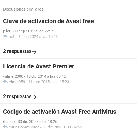
Discusiones similares
Clave de activacion de Avast free
pilar
-
30 sep 2019 a las 22:19
nati
-
12 jun 2024 a las 15:43
2 respuestas
Licencia de Avast Premier
wilmer2000
-
18 dic 2014 a las 03:42
elmer059
-
11 mar 2015 a las 15:23
2 respuestas
Código de activación Avast Free Antivirus
6qnico
-
30 dic 2020 a las 18:26
carloslopezjurado
-
31 dic 2020 a las 09:55