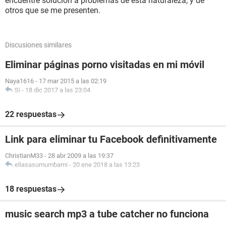
encuentre solución a problemas de esta naturaleza, y de
otros que se me presenten.
Discusiones similares
Eliminar páginas porno visitadas en mi móvil
Naya1616
-
17 mar 2015 a las 02:19
Si
-
18 dic 2017 a las 23:04
22 respuestas
Link para eliminar tu Facebook definitivamente
ChristianM33
-
28 abr 2009 a las 19:37
eliasasumumbami
-
20 ene 2018 a las 13:23
18 respuestas
music search mp3 a tube catcher no funciona