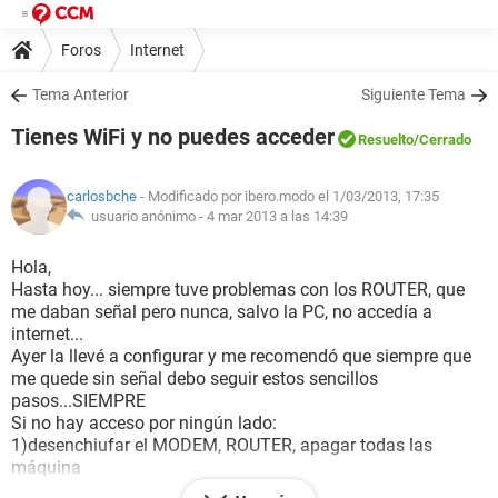
Foros
Internet
Tema Anterior
Siguiente Tema
Tienes WiFi y no puedes acceder
Resuelto
/Cerrado
carlosbche
- Modificado por ibero.modo el 1/03/2013, 17:35
usuario anónimo -
4 mar 2013 a las 14:39
Hola,
Hasta hoy... siempre tuve problemas con los ROUTER, que
me daban señal pero nunca, salvo la PC, no accedía a
internet...
Ayer la llevé a configurar y me recomendó que siempre que
me quede sin señal debo seguir estos sencillos
pasos...SIEMPRE
Si no hay acceso por ningún lado:
1)desenchiufar el MODEM, ROUTER, apagar todas las
máquina
2) enchufar el modem, esperar que se ponga todo encendido