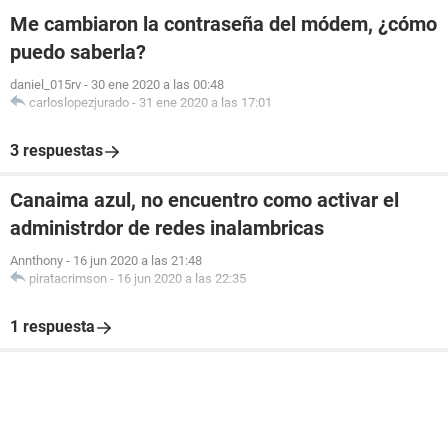
Me cambiaron la contraseña del módem, ¿cómo
puedo saberla?
daniel_015rv
-
30 ene 2020 a las 00:48
carloslopezjurado
-
31 ene 2020 a las 17:01
3 respuestas
Canaima azul, no encuentro como activar el
administrdor de redes inalambricas
Annthony
-
16 jun 2020 a las 21:48
piratacrimson
-
16 jun 2020 a las 22:35
1 respuesta