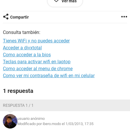
Ver más
3) Idem con el ROUTER
4) ir prendiendo Prender la PC
ver si tenemos acceso...
Compartir
si tenemos más elementos a conectar con cada uno tenes
que ir haciendo los pasos que te dije NO HAY OTRA
Consulta también:
1 a 4 y (notebook)
1 a 4 y Tablet o lo que tengas a conectar...
Tienes WiFi y no puedes acceder
todos se debe hcer esto para que el router los reconozca...
Acceder a divxtotal
Y que sea que la misma configuración detectte la IP
Como acceder a la bios
automaticamente.
Teclas para activar wifi en laptop
chau.... cualquier cosa mensaje!!!!!
Como acceder al menu de chrome
Como ver mi contraseña de wifi en mi celular
1 respuesta
RESPUESTA 1 / 1
usuario anónimo
Modificado por ibero.modo el 1/03/2013, 17:35