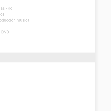
as - Rol
tos
roducción musical
y DVD