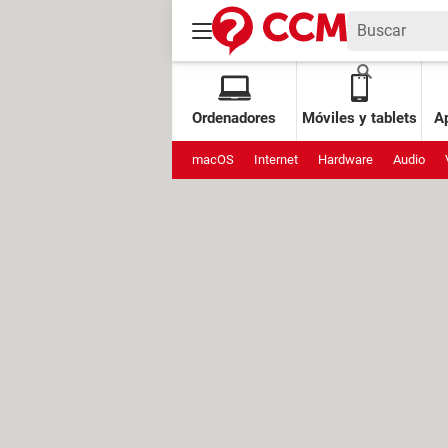
Ordenadores
Móviles y tablets
Ap
macOS
Internet
Hardware
Audio