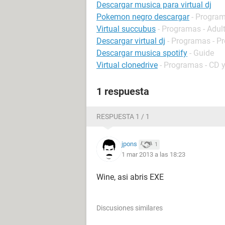
Descargar musica para virtual dj
Pokemon negro descargar
- Program
Virtual succubus
- Programas - Adul
Descargar virtual dj
- Programas - P
Descargar musica spotify
- Guide
Virtual clonedrive
- Programas - CD 
1 respuesta
RESPUESTA 1 / 1
jpons
1
1 mar 2013 a las 18:23
Wine, asi abris EXE
Discusiones similares