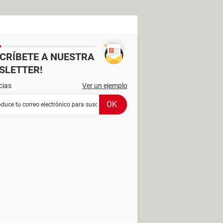
SCRÍBETE A NUESTRA
SLETTER!
cias
Ver un ejemplo