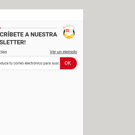
SCRÍBETE A NUESTRA
SLETTER!
cias
Ver un ejemplo