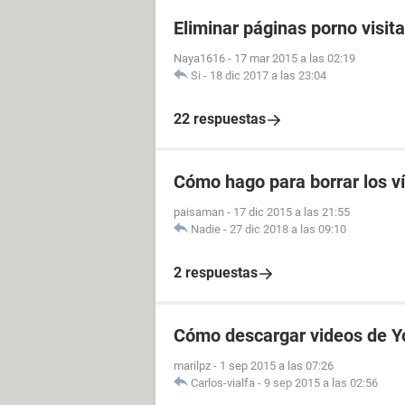
Eliminar páginas porno visit
Naya1616
-
17 mar 2015 a las 02:19
Si
-
18 dic 2017 a las 23:04
22 respuestas
Cómo hago para borrar los v
paisaman
-
17 dic 2015 a las 21:55
Nadie
-
27 dic 2018 a las 09:10
2 respuestas
Cómo descargar videos de Y
marilpz
-
1 sep 2015 a las 07:26
Carlos-vialfa
-
9 sep 2015 a las 02:56