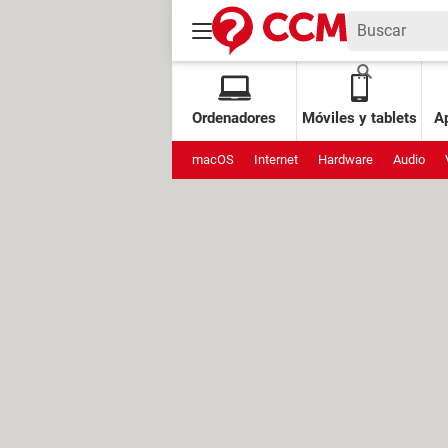
Ordenadores
Móviles y tablets
Ap
macOS
Internet
Hardware
Audio