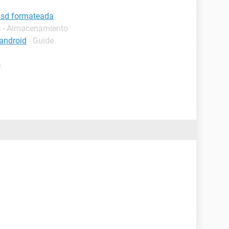
 sd formateada
s - Almacenamiento
android
- Guide
e