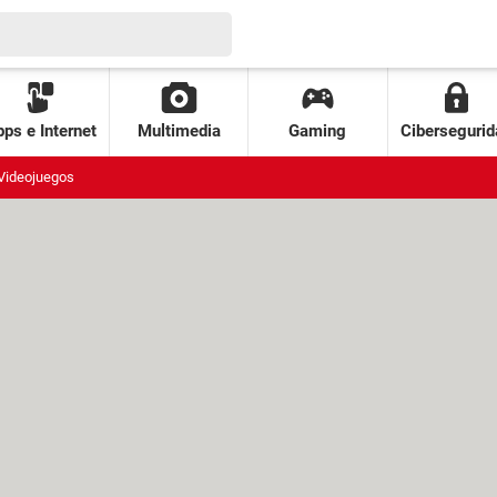
ps e Internet
Multimedia
Gaming
Cibersegurid
Videojuegos