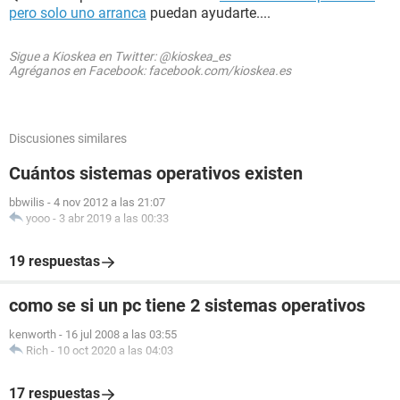
pero solo uno arranca
puedan ayudarte....
Sigue a Kioskea en Twitter: @kioskea_es
Agréganos en Facebook: facebook.com/kioskea.es
Discusiones similares
Cuántos sistemas operativos existen
bbwilis
-
4 nov 2012 a las 21:07
yooo
-
3 abr 2019 a las 00:33
19 respuestas
como se si un pc tiene 2 sistemas operativos
kenworth
-
16 jul 2008 a las 03:55
Rich
-
10 oct 2020 a las 04:03
17 respuestas