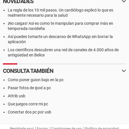
NOVEDADES
La regla de los 10 mil pasos. Un cardiólogo explicó lo que es
realmente necesario para la salud
¡No caigas! Así es como te manipulan para comprar más en
temporada navideña
Así puedes tomarte un descanso de WhatsApp sin borrar la
aplicación
Los científicos descubren una red de canales de 4.000 años de
antigüedad en Belice
CONSULTA TAMBIÉN
Como poner guion bajo en la pc
Pasar fotos de ipod a pc
Attrib usb
Que juegos corre mi pc
Conectar dos pc por usb
Regístrate aquí
Equipo
Condiciones de uso
Política de privacidad