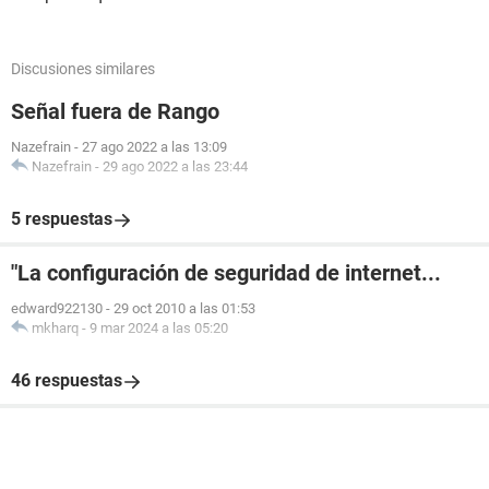
Discusiones similares
Señal fuera de Rango
Nazefrain
-
27 ago 2022 a las 13:09
Nazefrain
-
29 ago 2022 a las 23:44
5 respuestas
"La configuración de seguridad de internet...
edward922130
-
29 oct 2010 a las 01:53
mkharq
-
9 mar 2024 a las 05:20
46 respuestas