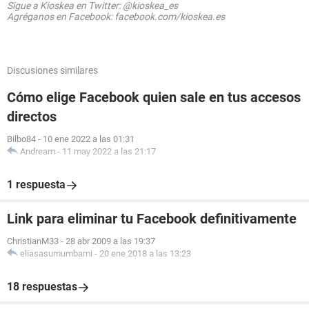
Sigue a Kioskea en Twitter: @kioskea_es
Agréganos en Facebook: facebook.com/kioskea.es
Discusiones similares
Cómo elige Facebook quien sale en tus accesos
directos
Bilbo84
-
10 ene 2022 a las 01:31
Andream
-
11 may 2022 a las 21:17
1 respuesta
Link para eliminar tu Facebook definitivamente
ChristianM33
-
28 abr 2009 a las 19:37
eliasasumumbami
-
20 ene 2018 a las 13:23
18 respuestas